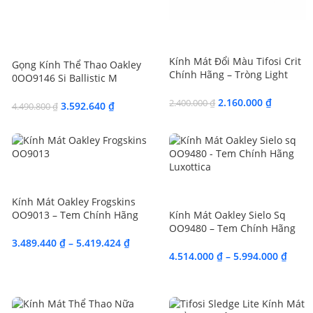
SALE
SALE
Kính Mát Đổi Màu Tifosi Crit
Gọng Kính Thể Thao Oakley
Chính Hãng – Tròng Light
0OO9146 Si Ballistic M
Night Fototec
Frame 3.0 – Tem Chính Hãng
2.160.000
₫
2.400.000
₫
Luxottica
3.592.640
₫
4.490.800
₫
SALE
SALE
Kính Mát Oakley Frogskins
OO9013 – Tem Chính Hãng
Kính Mát Oakley Sielo Sq
Essilor Luxottica
OO9480 – Tem Chính Hãng
Luxottica
3.489.440
₫
–
5.419.424
₫
4.514.000
₫
–
5.994.000
₫