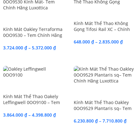
SALE
SALE
Kính Mát Thể Thao Không
Kính Mát Oakley Terraforma
Gọng Tifosi Rail XC – Chính
0OO9530 – Tem Chính Hãng
Hãng
Luxottica
648.000
₫
–
2.835.000
₫
3.724.000
₫
–
5.372.000
₫
SALE
SALE
Kính Mát Thể Thao Oakely
Leffingwell 0OO9100 – Tem
Kính Mát Thể Thao Oakley
Chính Hãng Luxottica
0OO9529 Plantaris sq– Tem
Chính Hãng Luxottica.
3.864.000
₫
–
4.398.800
₫
6.230.800
₫
–
7.710.800
₫