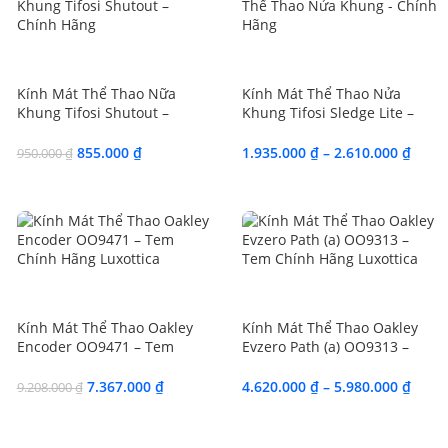
SALE
SALE
Kính Mát Thể Thao Nữa
Kính Mát Thể Thao Nửa
Khung Tifosi Shutout –
Khung Tifosi Sledge Lite –
Chính Hãng
Chính Hãng 3 Lens/Fototec
855.000
₫
1.935.000
₫
–
2.610.000
₫
950.000
₫
SALE
SALE
Kính Mát Thể Thao Oakley
Kính Mát Thể Thao Oakley
Encoder OO9471 – Tem
Evzero Path (a) OO9313 –
Chính Hãng Luxottica
Tem Chính Hãng Luxottica
7.367.000
₫
4.620.000
₫
–
5.980.000
₫
9.208.000
₫