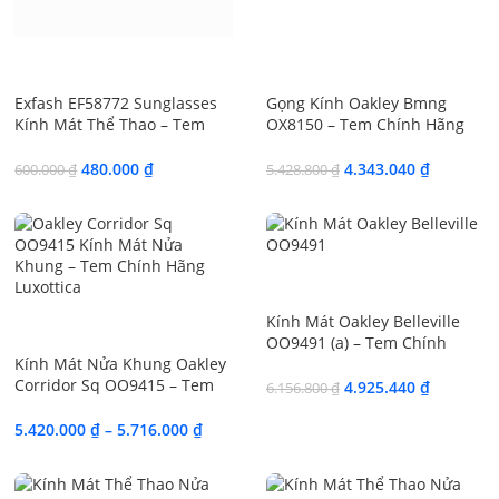
SALE
SALE
Exfash EF58772 Sunglasses
Gọng Kính Oakley Bmng
Kính Mát Thể Thao – Tem
OX8150 – Tem Chính Hãng
Chính Hãng 101
Luxottica
480.000
₫
4.343.040
₫
600.000
₫
5.428.800
₫
SALE
Kính Mát Oakley Belleville
SALE
OO9491 (a) – Tem Chính
Kính Mát Nửa Khung Oakley
Hãng EssilorLuxottica
Corridor Sq OO9415 – Tem
4.925.440
₫
6.156.800
₫
Chính Hãng Luxottica
5.420.000
₫
–
5.716.000
₫