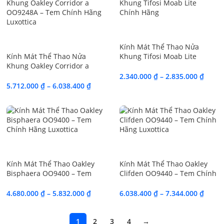
SALE
SALE
Kính Mát Thể Thao Nửa
Kính Mát Thể Thao Nửa
Khung Tifosi Moab Lite
Khung Oakley Corridor a
Chính Hãng
OO9248A – Tem Chính Hãng
2.340.000
₫
–
2.835.000
₫
Luxottica
5.712.000
₫
–
6.038.400
₫
SALE
SALE
Kính Mát Thể Thao Oakley
Kính Mát Thể Thao Oakley
Bisphaera OO9400 – Tem
Clifden OO9440 – Tem Chính
Chính Hãng Luxottica
Hãng Luxottica
4.680.000
₫
–
5.832.000
₫
6.038.400
₫
–
7.344.000
₫
1
2
3
4
→