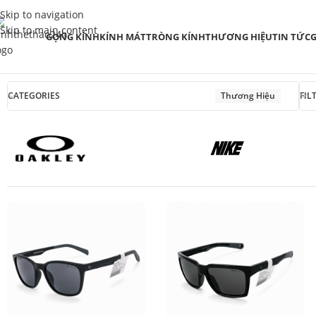
Skip to navigation
Skip to main content
GỌNG KÍNH
KÍNH MÁT
TRÒNG KÍNH
THƯƠNG HIỆU
TIN TỨC
G
CATEGORIES
Thương Hiệu
FIL