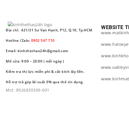
WEBSITE T
Địa chỉ: 421/31 Sư Vạn Hạnh, P12, Q.10, Tp.HCM
www.matkinh
Hotline /Zalo:
0902 547 710
www.hatoeye
Email: kinhthethao24h@gmail.com
www.kinhkho
Mở cửa: 9:00 – 20:00 ( mỗi ngày )
www.oakleyv
Kiểm tra thị lực miễn phí & cắt kính lấy liền.
www.kinhma
Hỗ trợ trả góp lãi suất 0% qua thẻ tín dụng.
Mst: 8926830309-001