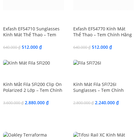
SALE
SALE
Exfash EF54710 Sunglasses
Exfash EF54770 Kính Mát
Kính Mát Thể Thao – Tem
Thể Thao – Tem Chính Hãng
Chính Hãng 101
101
512.000
₫
512.000
₫
640.000
₫
640.000
₫
SALE
SALE
Kính Mắt Fila SFI200 Clip On
Kính Mát Fila SFI726I
Polarized 2 Lớp – Tem Chính
Sunglasses – Tem Chính
Hãng 101
Hãng 101
2.880.000
₫
2.240.000
₫
3.600.000
₫
2.800.000
₫