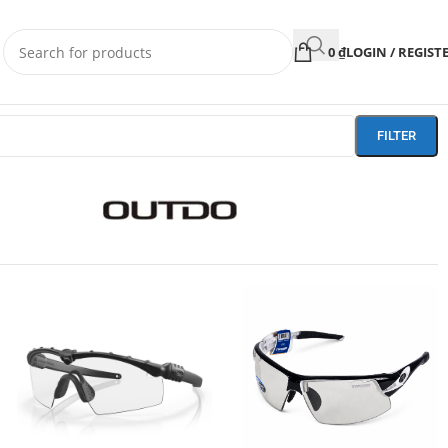
0
₫
LOGIN / REGIST
FILTER