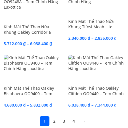
SALE
SALE
Kính Mát Thể Thao Nửa
Kính Mát Thể Thao Nửa
Khung Tifosi Moab Lite
Khung Oakley Corridor a
Chính Hãng
OO9248A – Tem Chính Hãng
2.340.000
₫
–
2.835.000
₫
Luxottica
5.712.000
₫
–
6.038.400
₫
SALE
SALE
Kính Mát Thể Thao Oakley
Kính Mát Thể Thao Oakley
Bisphaera OO9400 – Tem
Clifden OO9440 – Tem Chính
Chính Hãng Luxottica
Hãng Luxottica
4.680.000
₫
–
5.832.000
₫
6.038.400
₫
–
7.344.000
₫
1
2
3
4
→