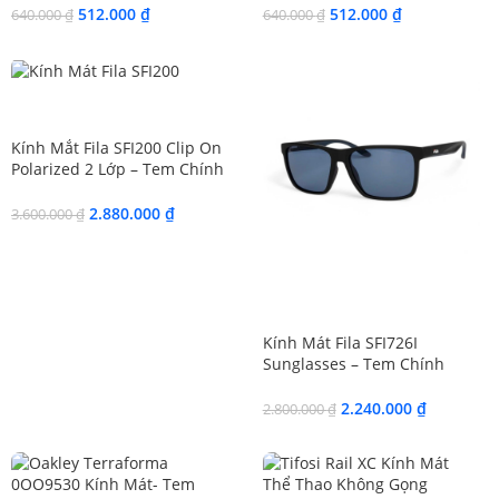
512.000
₫
512.000
₫
640.000
₫
640.000
₫
SALE
Kính Mắt Fila SFI200 Clip On
Polarized 2 Lớp – Tem Chính
Hãng 101
2.880.000
₫
3.600.000
₫
SALE
Kính Mát Fila SFI726I
Sunglasses – Tem Chính
Hãng 101
2.240.000
₫
2.800.000
₫