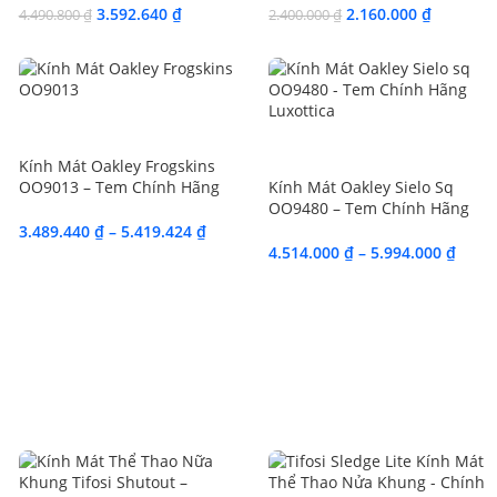
Luxottica
3.592.640
₫
2.160.000
₫
4.490.800
₫
2.400.000
₫
SALE
SALE
Kính Mát Oakley Frogskins
OO9013 – Tem Chính Hãng
Kính Mát Oakley Sielo Sq
Essilor Luxottica
OO9480 – Tem Chính Hãng
Luxottica
3.489.440
₫
–
5.419.424
₫
4.514.000
₫
–
5.994.000
₫