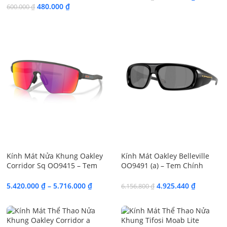
480.000
₫
600.000
₫
SALE
SALE
Kính Mát Nửa Khung Oakley
Kính Mát Oakley Belleville
Corridor Sq OO9415 – Tem
OO9491 (a) – Tem Chính
Chính Hãng Luxottica
Hãng EssilorLuxottica
5.420.000
₫
–
5.716.000
₫
4.925.440
₫
6.156.800
₫