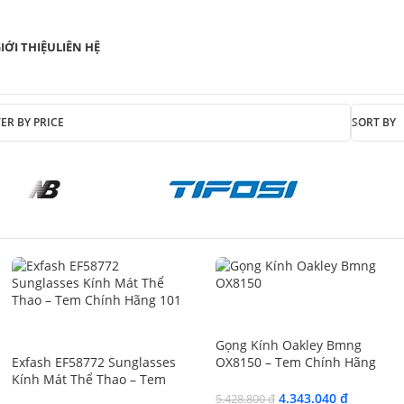
IỚI THIỆU
LIÊN HỆ
TER BY PRICE
SORT BY
SALE
SALE
Gọng Kính Oakley Bmng
Exfash EF58772 Sunglasses
OX8150 – Tem Chính Hãng
Kính Mát Thể Thao – Tem
Luxottica
Chính Hãng 101
4.343.040
₫
5.428.800
₫