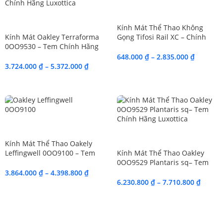
SALE
SALE
Kính Mát Thể Thao Không
Kính Mát Oakley Terraforma
Gọng Tifosi Rail XC – Chính
0OO9530 – Tem Chính Hãng
Hãng
Luxottica
648.000
₫
–
2.835.000
₫
3.724.000
₫
–
5.372.000
₫
SALE
SALE
Kính Mát Thể Thao Oakely
Leffingwell 0OO9100 – Tem
Kính Mát Thể Thao Oakley
Chính Hãng Luxottica
0OO9529 Plantaris sq– Tem
Chính Hãng Luxottica.
3.864.000
₫
–
4.398.800
₫
6.230.800
₫
–
7.710.800
₫