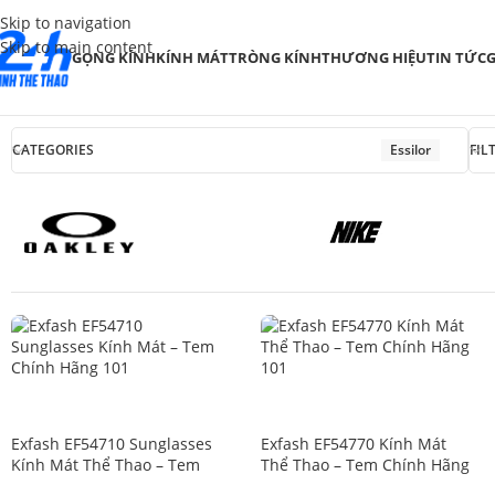
Skip to navigation
Skip to main content
GỌNG KÍNH
KÍNH MÁT
TRÒNG KÍNH
THƯƠNG HIỆU
TIN TỨC
G
CATEGORIES
Essilor
FIL
SALE
SALE
Exfash EF54710 Sunglasses
Exfash EF54770 Kính Mát
Kính Mát Thể Thao – Tem
Thể Thao – Tem Chính Hãng
Chính Hãng 101
101