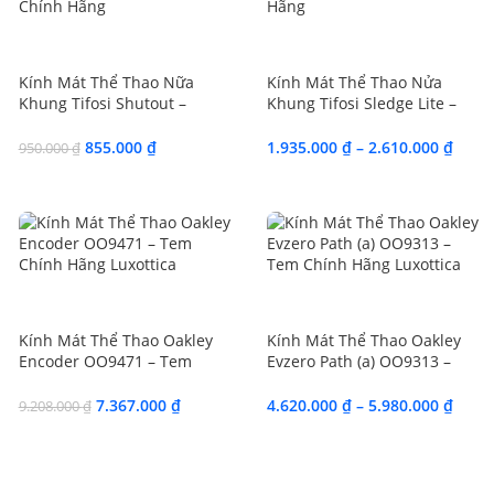
SALE
SALE
Kính Mát Thể Thao Nữa
Kính Mát Thể Thao Nửa
Khung Tifosi Shutout –
Khung Tifosi Sledge Lite –
Chính Hãng
Chính Hãng 3 Lens/Fototec
855.000
₫
1.935.000
₫
–
2.610.000
₫
950.000
₫
SALE
SALE
Kính Mát Thể Thao Oakley
Kính Mát Thể Thao Oakley
Encoder OO9471 – Tem
Evzero Path (a) OO9313 –
Chính Hãng Luxottica
Tem Chính Hãng Luxottica
7.367.000
₫
4.620.000
₫
–
5.980.000
₫
9.208.000
₫