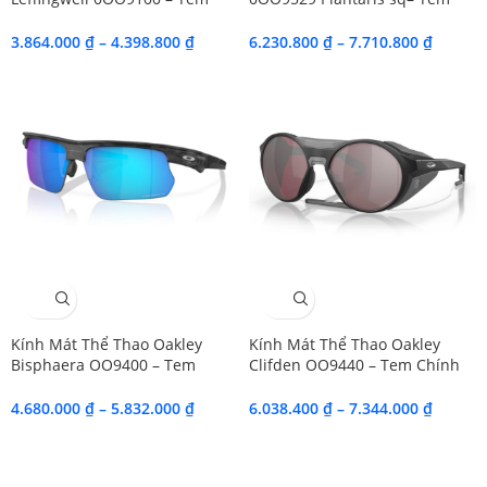
Chính Hãng Luxottica
Chính Hãng Luxottica.
3.864.000
₫
–
4.398.800
₫
6.230.800
₫
–
7.710.800
₫
SALE
SALE
Kính Mát Thể Thao Oakley
Kính Mát Thể Thao Oakley
Bisphaera OO9400 – Tem
Clifden OO9440 – Tem Chính
Chính Hãng Luxottica
Hãng Luxottica
4.680.000
₫
–
5.832.000
₫
6.038.400
₫
–
7.344.000
₫