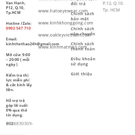
Vạn Hạnh,
P.12, Q.10.
đổi trả
P12, Q.10,
Tp. HCM
www.hatoeyewear.com
Tp.HCM
Chính sách
bảo mật
www.kinhkhonggong.com
Hotline /Zalo:
0902 547 710
Chính sách
vận chuyển
www.oakleyvietnam.com
Email:
Chính sách
kinhthethao24h@gmail.com
www.kinhmatmeo.com
thanh toán
Mở cửa: 9:00
Điều khoản
– 20:00 ( mỗi
sử dụng
ngày )
Giới thiệu
Kiểm tra thị
lực miễn phí
& cắt kính lấy
liền.
Hỗ trợ trả
góp lãi suất
0% qua thẻ
tín dụng.
Mst: 8926830309-001