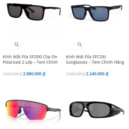
SALE
SALE
Kính Mắt Fila SFI200 Clip On
Kính Mát Fila SFI726I
Polarized 2 Lớp – Tem Chính
Sunglasses – Tem Chính Hãng
Hãng 101
101
2.880.000
₫
2.240.000
₫
3.600.000
₫
2.800.000
₫