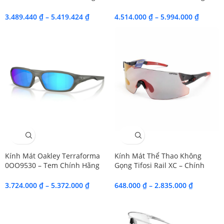
Essilor Luxottica
Luxottica
3.489.440
₫
–
5.419.424
₫
4.514.000
₫
–
5.994.000
₫
SALE
SALE
Kính Mát Oakley Terraforma
Kính Mát Thể Thao Không
0OO9530 – Tem Chính Hãng
Gọng Tifosi Rail XC – Chính
Luxottica
Hãng
3.724.000
₫
–
5.372.000
₫
648.000
₫
–
2.835.000
₫