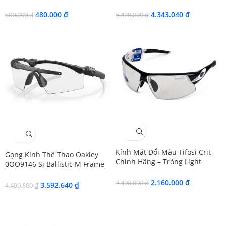
Chính Hãng 101
Luxottica
480.000
₫
4.343.040
₫
600.000
₫
5.428.800
₫
SALE
SALE
Kính Mát Đổi Màu Tifosi Crit
Gọng Kính Thể Thao Oakley
Chính Hãng – Tròng Light
0OO9146 Si Ballistic M Frame
Night Fototec
3.0 – Tem Chính Hãng
2.160.000
₫
2.400.000
₫
Luxottica
3.592.640
₫
4.490.800
₫