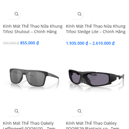
SALE
SALE
Kính Mát Thể Thao Nữa Khung
Kính Mát Thể Thao Nửa Khung
Tifosi Shutout – Chính Hãng
Tifosi Sledge Lite – Chính Hãng
3 Lens/Fototec
855.000
₫
1.935.000
₫
–
2.610.000
₫
950.000
₫
SALE
SALE
Kính Mát Thể Thao Oakely
Kính Mát Thể Thao Oakley
Leffingwell 0OO9100 – Tem
0OO9529 Plantaris sq– Tem