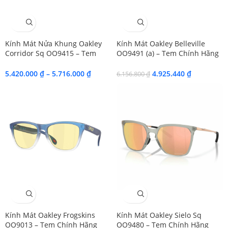
SALE
SALE
Kính Mát Nửa Khung Oakley
Kính Mát Oakley Belleville
Corridor Sq OO9415 – Tem
OO9491 (a) – Tem Chính Hãng
Chính Hãng Luxottica
EssilorLuxottica
5.420.000
₫
–
5.716.000
₫
4.925.440
₫
6.156.800
₫
SALE
SALE
Kính Mát Oakley Frogskins
Kính Mát Oakley Sielo Sq
OO9013 – Tem Chính Hãng
OO9480 – Tem Chính Hãng