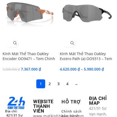
SALE
SALE
Kính Mát Thể Thao Oakley
Kính Mát Thể Thao Oakley
Encoder OO9471 – Tem Chính
Evzero Path (a) OO9313 – Tem
Hãng Luxottica
Chính Hãng Luxottica
7.367.000
₫
4.620.000
₫
–
5.980.000
₫
9.208.000
₫
1
2
3
4
→
ĐỊA CHỈ
HỖ TRỢ
WEBSITE
MAP
THÀNH
421/31 Sư
VIÊN
Địa chỉ:
Chính sách
Vạn Hạnh,
421/31 Sư
www.matkinhhanquoc.com
bảo hành,