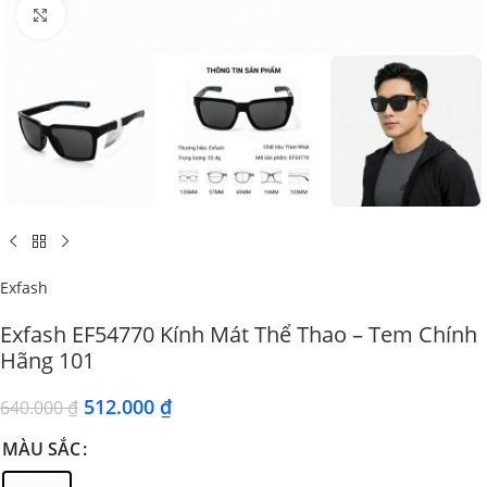
Click to enlarge
Exfash
Exfash EF54770 Kính Mát Thể Thao – Tem Chính
Hãng 101
512.000
₫
640.000
₫
MÀU SẮC