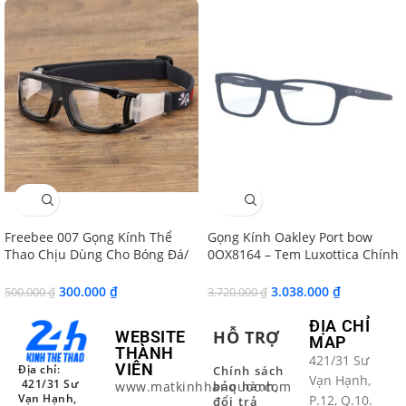
SALE
SALE
Freebee 007 Gọng Kính Thể
Gọng Kính Oakley Port bow
Thao Chịu Dùng Cho Bóng Đá/
0OX8164 – Tem Luxottica Chính
Bóng Rổ/ Bóng Chuyền
Hãng
300.000
₫
3.038.000
₫
500.000
₫
3.720.000
₫
ĐỊA CHỈ
HỖ TRỢ
WEBSITE
MAP
THÀNH
421/31 Sư
VIÊN
Địa chỉ:
Chính sách
Vạn Hạnh,
421/31 Sư
www.matkinhhanquoc.com
bảo hành,
Vạn Hạnh,
P.12, Q.10.
đổi trả