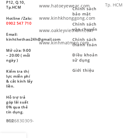
P12, Q.10,
Tp. HCM
www.hatoeyewear.com
Tp.HCM
Chính sách
bảo mật
www.kinhkhonggong.com
Hotline /Zalo:
0902 547 710
Chính sách
vận chuyển
www.oakleyvietnam.com
Email:
Chính sách
kinhthethao24h@gmail.com
www.kinhmatmeo.com
thanh toán
Mở cửa: 9:00
Điều khoản
– 20:00 ( mỗi
sử dụng
ngày )
Giới thiệu
Kiểm tra thị
lực miễn phí
& cắt kính lấy
liền.
Hỗ trợ trả
góp lãi suất
0% qua thẻ
tín dụng.
Mst: 8926830309-001