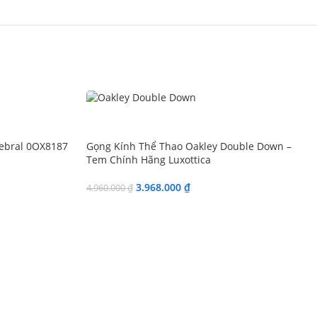
SALE
rebral 0OX8187
Gọng Kính Thể Thao Oakley Double Down –
Tem Chính Hãng Luxottica
3.968.000
₫
4.960.000
₫