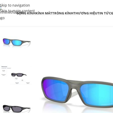
Skip to navigation
Skip to main content
GỌNG KÍNH
KÍNH MÁT
TRÒNG KÍNH
THƯƠNG HIỆU
TIN TỨC
G
SALE