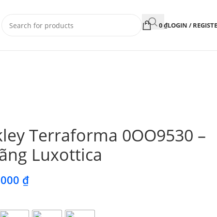
0
₫
LOGIN / REGIST
kley Terraforma 0OO9530 –
ãng Luxottica
.000
₫