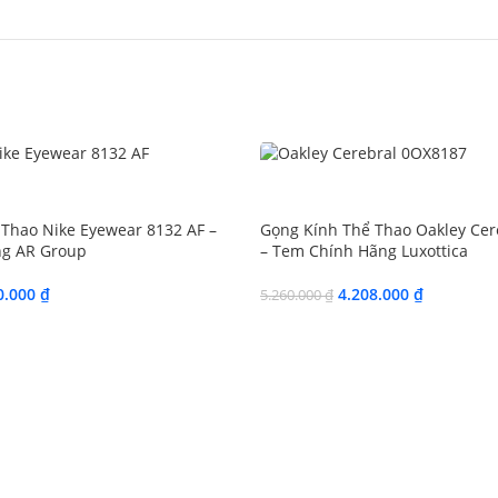
SALE
Thao Nike Eyewear 8132 AF –
Gọng Kính Thể Thao Oakley Ce
g AR Group
– Tem Chính Hãng Luxottica
0.000
₫
4.208.000
₫
5.260.000
₫