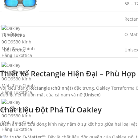
Kích thước
58 – 1
Kiểu dáng
Rectan
Chất liệu
O-Matt
Đối tượng
Unise
Thiết Kế Rectangle Hiện Đại – Phù Hợ
Với kiểu dáng
Rectangle (chữ nhật)
đặc trưng, Oakley Terraforma 0
đường nét khuôn mặt của cả nam và nữ (
Unisex
).
Chất Liệu Đột Phá Từ Oakley
Điểm ăn tiền của dòng kính này nằm ở sự kết hợp giữa hai loại vật 
Mặt trước O-Matter™:
Đây là chất liệu độc quyền của Oakley, nổi t