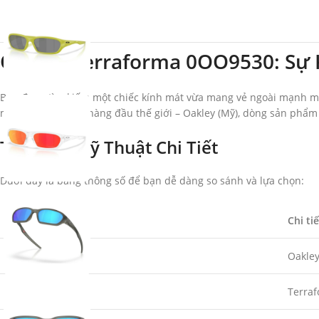
Oakley Terraforma 0OO9530: Sự 
Bạn đang tìm kiếm một chiếc kính mát vừa mang vẻ ngoài mạnh mẽ,
mắt kính thể thao hàng đầu thế giới – Oakley (Mỹ), dòng sản phẩm
Thông Số Kỹ Thuật Chi Tiết
Dưới đây là bảng thông số để bạn dễ dàng so sánh và lựa chọn:
Đặc điểm
Chi tiế
Thương hiệu
Oakley
Mã sản phẩm
Terra