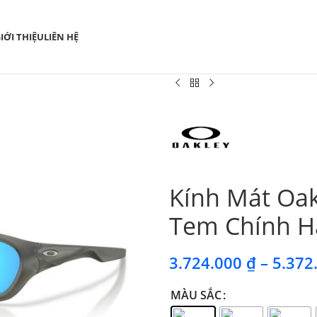
IỚI THIỆU
LIÊN HỆ
Kính Mát Oa
Tem Chính H
3.724.000
₫
–
5.372
MÀU SẮC