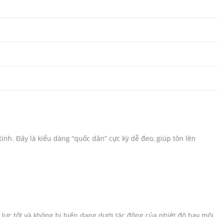
h. Đây là kiểu dáng “quốc dân” cực kỳ dễ đeo, giúp tôn lên
u lực tốt và không bị biến dạng dưới tác động của nhiệt độ hay môi