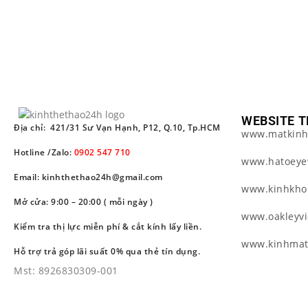
WEBSITE T
Địa chỉ: 421/31 Sư Vạn Hạnh, P12, Q.10, Tp.HCM
www.matkinh
Hotline /Zalo:
0902 547 710
www.hatoeye
Email: kinhthethao24h@gmail.com
www.kinhkho
Mở cửa: 9:00 – 20:00 ( mỗi ngày )
www.oakleyv
Kiểm tra thị lực miễn phí & cắt kính lấy liền.
www.kinhma
Hỗ trợ trả góp lãi suất 0% qua thẻ tín dụng.
Mst: 8926830309-001