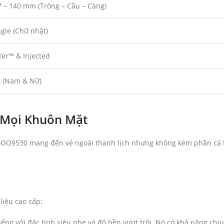
7 – 140 mm (Tròng – Cầu – Càng)
gle (Chữ nhật)
er™ & Injected
x (Nam & Nữ)
p Mọi Khuôn Mặt
OO9530 mang đến vẻ ngoài thanh lịch nhưng không kém phần cá tín
liệu cao cấp:
iếng với đặc tính siêu nhẹ và độ bền vượt trội. Nó có khả năng chị