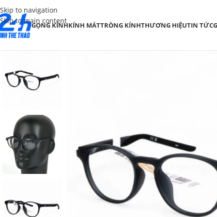
Skip to navigation
Skip to main content
GỌNG KÍNH
KÍNH MÁT
TRÒNG KÍNH
THƯƠNG HIỆU
TIN TỨC
G
SALE