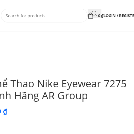
0
₫
LOGIN / REGIST
hể Thao Nike Eyewear 7275
ính Hãng AR Group
0
₫