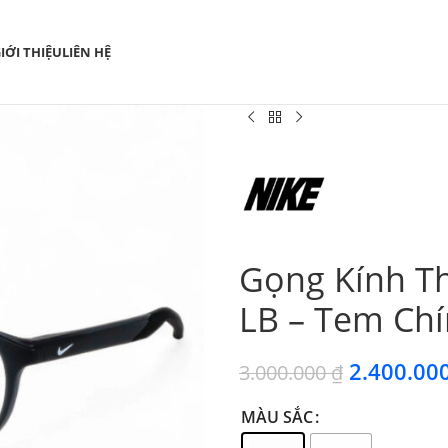
IỚI THIỆU
LIÊN HỆ
Gọng Kính T
LB – Tem Ch
2.400.00
3.000.000
₫
MÀU SẮC