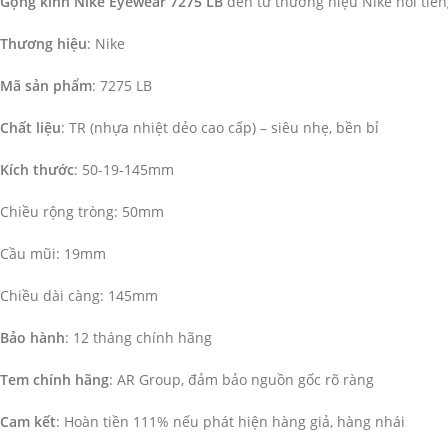
G
ọng kính Nike Eyewear 7275 LB
đến từ thương hiệu Nike nổi tiến
Thương hiệu
: Nike
Mã sản phẩm
: 7275 LB
Chất liệu
: TR (nhựa nhiệt dẻo cao cấp) – siêu nhẹ, bền bỉ
Kích thước
: 50-19-145mm
Chiều rộng tròng: 50mm
Cầu mũi: 19mm
Chiều dài càng: 145mm
Bảo hành
: 12 tháng chính hãng
Tem chính hãng
: AR Group, đảm bảo nguồn gốc rõ ràng
Cam kết
: Hoàn tiền 111% nếu phát hiện hàng giả, hàng nhái