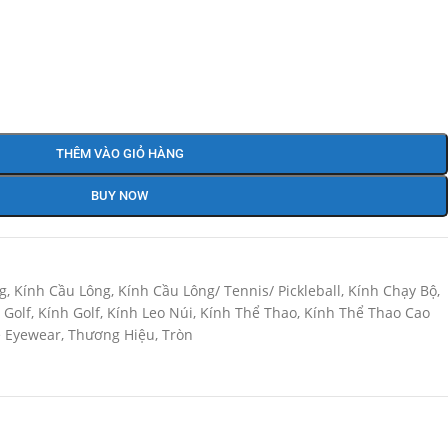
THÊM VÀO GIỎ HÀNG
BUY NOW
g
,
Kính Cầu Lông
,
Kính Cầu Lông/ Tennis/ Pickleball
,
Kính Chạy Bộ
,
 Golf
,
Kính Golf
,
Kính Leo Núi
,
Kính Thể Thao
,
Kính Thể Thao Cao
e Eyewear
,
Thương Hiệu
,
Tròn