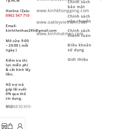
Tp.HCM
Chính sách
bảo mật
www.kinhkhonggong.com
Hotline /Zalo:
0902 547 710
Chính sách
vận chuyển
www.oakleyvietnam.com
Email:
Chính sách
kinhthethao24h@gmail.com
www.kinhmatmeo.com
thanh toán
Mở cửa: 9:00
Điều khoản
– 20:00 ( mỗi
sử dụng
ngày )
Giới thiệu
Kiểm tra thị
lực miễn phí
& cắt kính lấy
liền.
Hỗ trợ trả
góp lãi suất
0% qua thẻ
tín dụng.
Mst: 8926830309-001