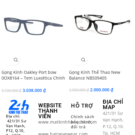
SALE
SALE
Gọng Kính Oakley Port bow
Gọng Kính Thể Thao New
0OX8164 – Tem Luxottica Chính
Balance NBS09405
Hãng
2.000.000
₫
3.038.000
₫
2.500.000
₫
3.720.000
₫
ĐỊA CHỈ
HỖ TRỢ
WEBSITE
MAP
THÀNH
421/31 Sư
VIÊN
Địa chỉ:
Chính sách
Vạn Hạnh,
421/31 Sư
www.matkinhhanquoc.com
bảo hành,
Vạn Hạnh,
P.12, Q.10.
đổi trả
P12, Q.10,
Tp. HCM
www.hatoeyewear.com