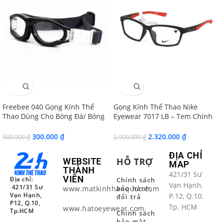
SALE
SALE
Freebee 040 Gọng Kính Thể
Gọng Kính Thể Thao Nike
Thao Dùng Cho Bóng Đá/ Bóng
Eyewear 7017 LB – Tem Chính
Rổ/ Bóng Chuyền
Hãng AR Group
300.000
₫
2.320.000
₫
500.000
₫
2.900.000
₫
ĐỊA CHỈ
HỖ TRỢ
WEBSITE
MAP
THÀNH
421/31 Sư
VIÊN
Địa chỉ:
Chính sách
Vạn Hạnh,
421/31 Sư
www.matkinhhanquoc.com
bảo hành,
Vạn Hạnh,
P.12, Q.10.
đổi trả
P12, Q.10,
Tp. HCM
www.hatoeyewear.com
Tp.HCM
Chính sách
bảo mật