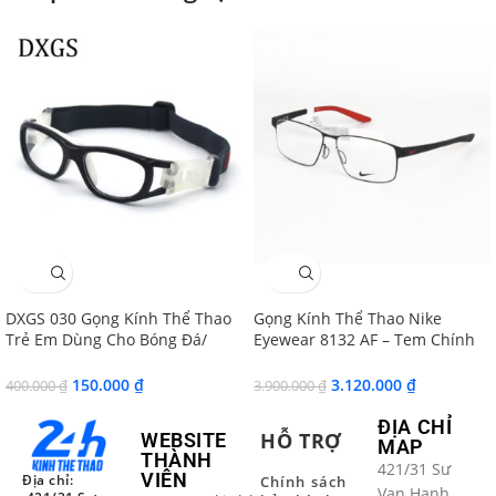
SALE
SALE
DXGS 030 Gọng Kính Thể Thao
Gọng Kính Thể Thao Nike
Trẻ Em Dùng Cho Bóng Đá/
Eyewear 8132 AF – Tem Chính
Bóng Rổ/ Bóng Chuyền
Hãng AR Group
150.000
₫
3.120.000
₫
400.000
₫
3.900.000
₫
ĐỊA CHỈ
HỖ TRỢ
WEBSITE
MAP
THÀNH
421/31 Sư
VIÊN
Địa chỉ:
Chính sách
Vạn Hạnh,