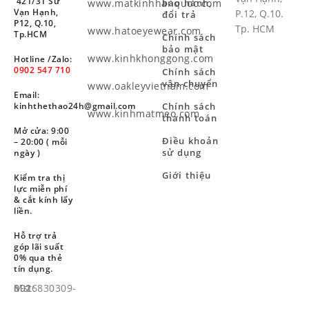
421/31 Sư
www.matkinhhanquoc.com
bảo hành,
Vạn Hạnh,
P.12, Q.10.
đổi trả
P12, Q.10,
Tp. HCM
www.hatoeyewear.com
Tp.HCM
Chính sách
bảo mật
www.kinhkhonggong.com
Hotline /Zalo:
0902 547 710
Chính sách
vận chuyển
www.oakleyvietnam.com
Email:
Chính sách
kinhthethao24h@gmail.com
www.kinhmatmeo.com
thanh toán
Mở cửa: 9:00
Điều khoản
– 20:00 ( mỗi
sử dụng
ngày )
Giới thiệu
Kiểm tra thị
lực miễn phí
& cắt kính lấy
liền.
Hỗ trợ trả
góp lãi suất
0% qua thẻ
tín dụng.
Mst: 8926830309-001