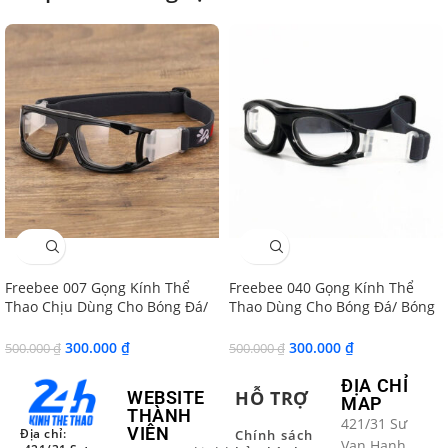
SALE
SALE
Freebee 007 Gọng Kính Thể
Freebee 040 Gọng Kính Thể
Thao Chịu Dùng Cho Bóng Đá/
Thao Dùng Cho Bóng Đá/ Bóng
Bóng Rổ/ Bóng Chuyền
Rổ/ Bóng Chuyền
300.000
₫
300.000
₫
500.000
₫
500.000
₫
ĐỊA CHỈ
HỖ TRỢ
WEBSITE
MAP
THÀNH
421/31 Sư
VIÊN
Địa chỉ:
Chính sách
Vạn Hạnh,