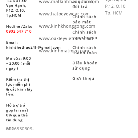
421/31 Sư
www.matkinhhanquoc.com
bảo hành,
Vạn Hạnh,
P.12, Q.10.
đổi trả
P12, Q.10,
Tp. HCM
www.hatoeyewear.com
Tp.HCM
Chính sách
bảo mật
www.kinhkhonggong.com
Hotline /Zalo:
0902 547 710
Chính sách
vận chuyển
www.oakleyvietnam.com
Email:
Chính sách
kinhthethao24h@gmail.com
www.kinhmatmeo.com
thanh toán
Mở cửa: 9:00
Điều khoản
– 20:00 ( mỗi
sử dụng
ngày )
Giới thiệu
Kiểm tra thị
lực miễn phí
& cắt kính lấy
liền.
Hỗ trợ trả
góp lãi suất
0% qua thẻ
tín dụng.
Mst: 8926830309-001