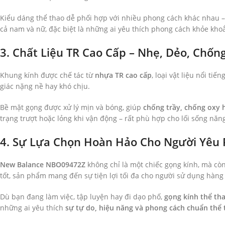
Kiểu dáng thể thao dễ phối hợp với nhiều phong cách khác nhau 
cả nam và nữ, đặc biệt là những ai yêu thích phong cách khỏe khoắ
3. Chất Liệu TR Cao Cấp – Nhẹ, Dẻo, Chốn
Khung kính được chế tác từ
nhựa TR cao cấp
, loại vật liệu nổi ti
giác nặng nề hay khó chịu.
Bề mặt gọng được xử lý mịn và bóng, giúp
chống trầy, chống oxy 
trạng trượt hoặc lỏng khi vận động – rất phù hợp cho lối sống năn
4. Sự Lựa Chọn Hoàn Hảo Cho Người Yêu
New Balance NBO09472Z
không chỉ là một chiếc gọng kính, mà cò
tốt, sản phẩm mang đến sự tiện lợi tối đa cho người sử dụng hàng
Dù bạn đang làm việc, tập luyện hay đi dạo phố,
gọng kính thể t
những ai yêu thích
sự tự do, hiệu năng và phong cách chuẩn thể