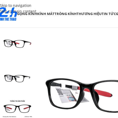
Skip to navigation
Skip to main content
GỌNG KÍNH
KÍNH MÁT
TRÒNG KÍNH
THƯƠNG HIỆU
TIN TỨC
G
SALE