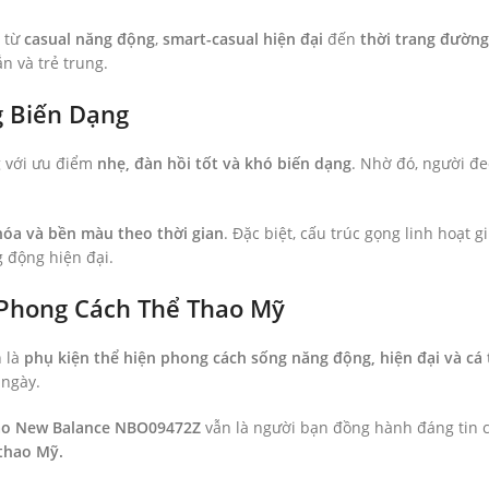
– từ
casual năng động
,
smart-casual hiện đại
đến
thời trang đườn
n và trẻ trung.
g Biến Dạng
ếng với ưu điểm
nhẹ, đàn hồi tốt và khó biến dạng
. Nhờ đó, người đe
hóa và bền màu theo thời gian
. Đặc biệt, cấu trúc gọng linh hoạt 
g động hiện đại.
 Phong Cách Thể Thao Mỹ
n là
phụ kiện thể hiện phong cách sống năng động, hiện đại và cá 
 ngày.
hao New Balance NBO09472Z
vẫn là người bạn đồng hành đáng tin c
 thao Mỹ.