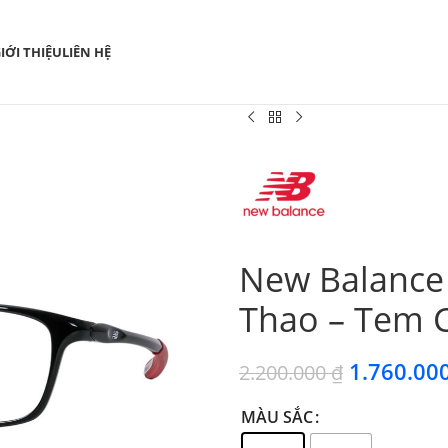
IỚI THIỆU
LIÊN HỆ
New Balance
Thao – Tem 
1.760.00
2.200.000
₫
MÀU SẮC