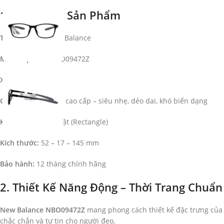
1. Thông Tin Sản Phẩm
Thương hiệu:
New Balance
Mã sản phẩm:
NBO09472Z
Xuất xứ:
Mỹ
Chất liệu:
Nhựa TR cao cấp – siêu nhẹ, dẻo dai, khó biến dạng
Kiểu dáng:
Chữ nhật (Rectangle)
Kích thước:
52 – 17 – 145 mm
Bảo hành:
12 tháng chính hãng
2. Thiết Kế Năng Động – Thời Trang Chuẩn
New Balance NBO09472Z
mang phong cách thiết kế đặc trưng của
chắc chắn và tự tin cho người đeo.