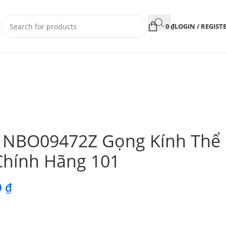
0
₫
LOGIN / REGIST
 NBO09472Z Gọng Kính Thể
Chính Hãng 101
0
₫