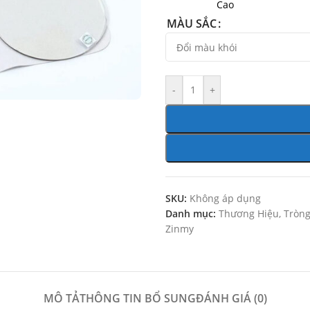
MÀU SẮC
-
+
SKU:
Không áp dụng
Danh mục:
Thương Hiệu
,
Tròng
Zinmy
MÔ TẢ
THÔNG TIN BỔ SUNG
ĐÁNH GIÁ (0)