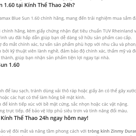
 1.60 tại Kính Thể Thao 24h?
ramax Blue Sun 1.60 chính hãng, mang đến trải nghiệm mua sắm đán
ối chính hãng, kèm giấy chứng nhận đạt tiêu chuẩn TUV Rheinland 
trình ưu đãi hấp dẫn giúp bạn dễ dàng sở hữu sản phẩm cao cấp.
rợ đo mắt chính xác, tư vấn sản phẩm phù hợp với nhu cầu và phon
ện bởi kỹ thuật viên lành nghề, đảm bảo độ chính xác, thẩm mỹ và đ
h thành, giúp bạn nhận sản phẩm tiện lợi ngay tại nhà.
un 1.60
 để lau sạch, tránh dùng vải thô ráp hoặc giấy ăn có thể gây xước
 hoặc các hạt có thể làm hỏng bề mặt kính.
 để kính tiếp xúc với bề mặt cứng, sắc nhọn hoặc các vật nặng.
ng trực tiếp, để bảo vệ lớp phủ siêu trơn và tính năng đổi màu.
 Kính Thể Thao 24h ngay hôm nay!
ảo vệ đôi mắt và nâng tầm phong cách với
tròng kính Zinmy Dura