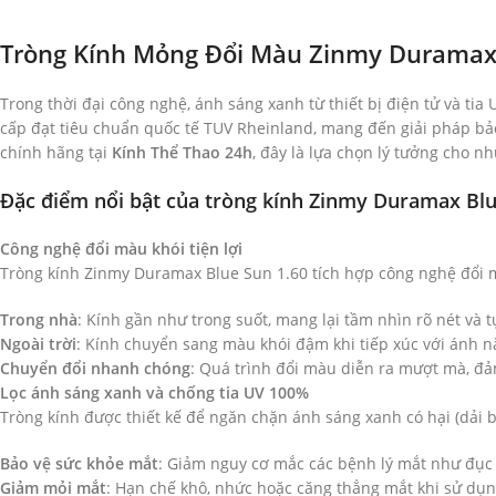
Tròng Kính Mỏng Đổi Màu Zinmy Duramax 
Trong thời đại công nghệ, ánh sáng xanh từ thiết bị điện tử và tia
cấp đạt tiêu chuẩn quốc tế TUV Rheinland, mang đến giải pháp bảo
chính hãng tại
Kính Thể Thao 24h
, đây là lựa chọn lý tưởng cho 
Đặc điểm nổi bật của tròng kính Zinmy Duramax Blu
Công nghệ đổi màu khói tiện lợi
Tròng kính Zinmy Duramax Blue Sun 1.60 tích hợp công nghệ đổi mà
Trong nhà
: Kính gần như trong suốt, mang lại tầm nhìn rõ nét và t
Ngoài trời
: Kính chuyển sang màu khói đậm khi tiếp xúc với ánh 
Chuyển đổi nhanh chóng
: Quá trình đổi màu diễn ra mượt mà, đả
Lọc ánh sáng xanh và chống tia UV 100%
Tròng kính được thiết kế để ngăn chặn ánh sáng xanh có hại (dải 
Bảo vệ sức khỏe mắt
: Giảm nguy cơ mắc các bệnh lý mắt như đục 
Giảm mỏi mắt
: Hạn chế khô, nhức hoặc căng thẳng mắt khi sử dụng 