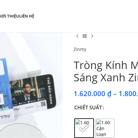
IỚI THIỆU
LIÊN HỆ
Zinmy
Tròng Kính 
Sáng Xanh Z
1.620.000
₫
–
1.800
CHIẾT SUẤT