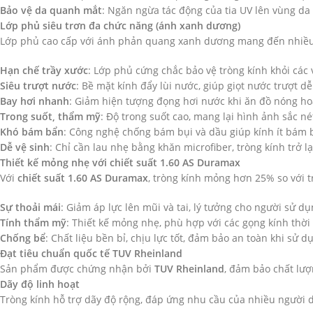
Bảo vệ da quanh mắt
: Ngăn ngừa tác động của tia UV lên vùng d
Lớp phủ siêu trơn đa chức năng (ánh xanh dương)
Lớp phủ cao cấp với ánh phản quang xanh dương mang đến nhiều t
Hạn chế trầy xước
: Lớp phủ cứng chắc bảo vệ tròng kính khỏi các 
Siêu trượt nước
: Bề mặt kính đẩy lùi nước, giúp giọt nước trượt dễ
Bay hơi nhanh
: Giảm hiện tượng đọng hơi nước khi ăn đồ nóng ho
Trong suốt, thẩm mỹ
: Độ trong suốt cao, mang lại hình ảnh sắc né
Khó bám bẩn
: Công nghệ chống bám bụi và dầu giúp kính ít bám bẩ
Dễ vệ sinh
: Chỉ cần lau nhẹ bằng khăn microfiber, tròng kính trở lại
Thiết kế mỏng nhẹ với chiết suất 1.60 AS Duramax
Với
chiết suất 1.60 AS Duramax
, tròng kính mỏng hơn 25% so với t
Sự thoải mái
: Giảm áp lực lên mũi và tai, lý tưởng cho người sử dụ
Tính thẩm mỹ
: Thiết kế mỏng nhẹ, phù hợp với các gọng kính thời 
Chống bể
: Chất liệu bền bỉ, chịu lực tốt, đảm bảo an toàn khi sử
Đạt tiêu chuẩn quốc tế TUV Rheinland
Sản phẩm được chứng nhận bởi
TUV Rheinland
, đảm bảo chất lượ
Dãy độ linh hoạt
Tròng kính hỗ trợ dãy độ rộng, đáp ứng nhu cầu của nhiều người 