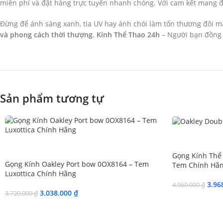
miễn phí và đặt hàng trực tuyến nhanh chóng. Với cam kết mang đế
Đừng để ánh sáng xanh, tia UV hay ánh chói làm tổn thương đôi 
và phong cách thời thượng
.
Kính Thể Thao 24h
– Người bạn đồng 
Sản phẩm tương tự
SALE
SALE
Gọng Kính Thể
Gọng Kính Oakley Port bow 0OX8164 – Tem
Tem Chính Hãn
Luxottica Chính Hãng
3.96
4.960.000
₫
3.038.000
₫
3.720.000
₫