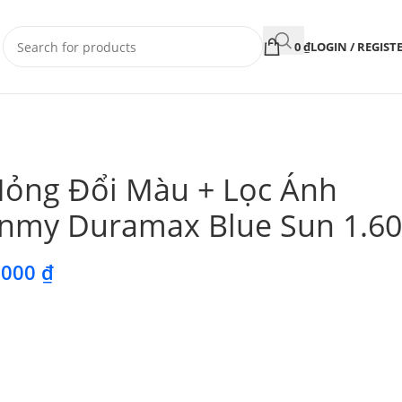
0
₫
LOGIN / REGIST
Mỏng Đổi Màu + Lọc Ánh
inmy Duramax Blue Sun 1.60
.000
₫