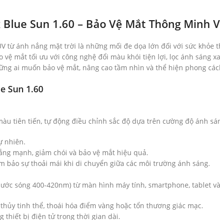
Blue Sun 1.60 – Bảo Vệ Mắt Thông Minh V
 UV từ ánh nắng mặt trời là những mối đe dọa lớn đối với sức khỏe t
 vệ mắt tối ưu với công nghệ đổi màu khói tiện lợi, lọc ánh sáng 
những ai muốn bảo vệ mắt, nâng cao tầm nhìn và thể hiện phong cá
e Sun 1.60
u tiên tiến, tự động điều chỉnh sắc độ dựa trên cường độ ánh sán
ự nhiên.
nắng mạnh, giảm chói và bảo vệ mắt hiệu quả.
m bảo sự thoải mái khi di chuyển giữa các môi trường ánh sáng.
bước sóng 400-420nm) từ màn hình máy tính, smartphone, tablet và
thủy tinh thể, thoái hóa điểm vàng hoặc tổn thương giác mạc.
thiết bị điện tử trong thời gian dài.