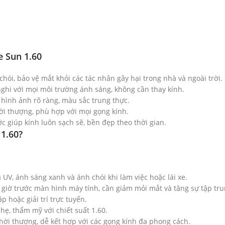
e Sun 1.60
hói, bảo vệ mắt khỏi các tác nhân gây hại trong nhà và ngoài trời.
ghi với mọi môi trường ánh sáng, không cần thay kính.
i hình ảnh rõ ràng, màu sắc trung thực.
i thượng, phù hợp với mọi gọng kính.
c giúp kính luôn sạch sẽ, bền đẹp theo thời gian.
1.60?
a UV, ánh sáng xanh và ánh chói khi làm việc hoặc lái xe.
 giờ trước màn hình máy tính, cần giảm mỏi mắt và tăng sự tập tru
p hoặc giải trí trực tuyến.
ẹ, thẩm mỹ với chiết suất 1.60.
thời thượng, dễ kết hợp với các gọng kính đa phong cách.