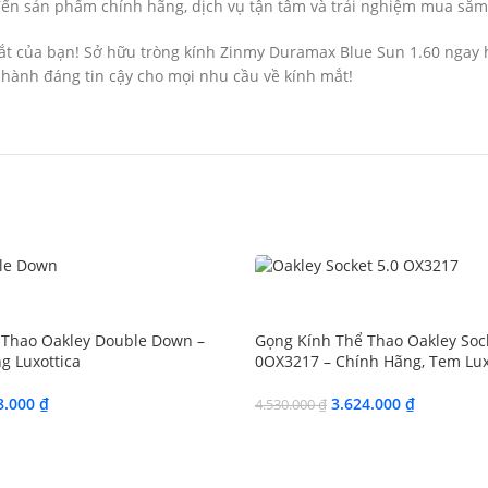
n sản phẩm chính hãng, dịch vụ tận tâm và trải nghiệm mua sắm tuy
mắt của bạn! Sở hữu tròng kính Zinmy Duramax Blue Sun 1.60 nga
hành đáng tin cậy cho mọi nhu cầu về kính mắt!
SALE
 Thao Oakley Double Down –
Gọng Kính Thể Thao Oakley Sock
g Luxottica
0OX3217 – Chính Hãng, Tem Lux
8.000
₫
3.624.000
₫
4.530.000
₫