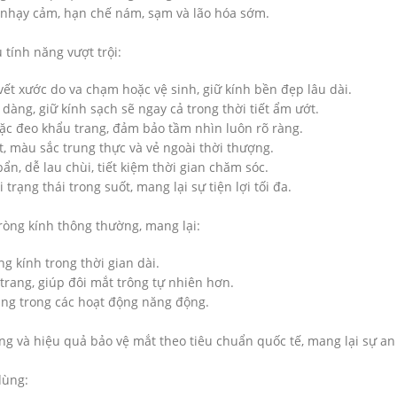
a nhạy cảm, hạn chế nám, sạm và lão hóa sớm.
ính năng vượt trội:
vết xước do va chạm hoặc vệ sinh, giữ kính bền đẹp lâu dài.
 dàng, giữ kính sạch sẽ ngay cả trong thời tiết ẩm ướt.
ặc đeo khẩu trang, đảm bảo tầm nhìn luôn rõ ràng.
t, màu sắc trung thực và vẻ ngoài thời thượng.
n, dễ lau chùi, tiết kiệm thời gian chăm sóc.
 trạng thái trong suốt, mang lại sự tiện lợi tối đa.
ròng kính thông thường, mang lại:
ng kính trong thời gian dài.
trang, giúp đôi mắt trông tự nhiên hơn.
 dụng trong các hoạt động năng động.
ng và hiệu quả bảo vệ mắt theo tiêu chuẩn quốc tế, mang lại sự an
dùng: