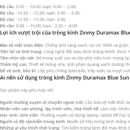
Độ cầu
: 0.00 ~ -10.00, loạn: 0.00 ~ -2.00.
Độ cầu
: -10.50 ~ -12.00, loạn: 0.00 ~ -2.00.
Độ cầu
: -12.50 ~ -13.00, loạn: 0.00.
Độ cầu
: 0.00 ~ -10.00, loạn: -2.25 ~ -4.00.
Lợi ích vượt trội của tròng kính Zinmy Duramax Blu
Bảo vệ mắt toàn diện
: Chống ánh sáng xanh, tia UV 100% và giảm c
Tiện lợi và thời trang
: Công nghệ đổi màu khói thông minh, thích n
Tầm nhìn sắc nét
: Độ trong suốt cao và lớp phủ siêu trơn mang lạ
Thẩm mỹ cao
: Thiết kế mỏng nhẹ, ánh phản quang xanh dương thờ
Dễ vệ sinh, bền bỉ
: Lớp phủ chống bám bẩn, trầy xước và trượt nướ
Ai nên sử dụng tròng kính Zinmy Duramax Blue Sun 
Sản phẩm này phù hợp với:
Người thường xuyên di chuyển ngoài trời
: Cần bảo vệ mắt khỏi ti
Nhân viên văn phòng, lập trình viên, nhà thiết kế
: Làm việc nhiều
Học sinh, sinh viên
: Thường xuyên sử dụng laptop, tablet để học tậ
Người có độ cận/viễn trung bình
: Muốn sở hữu tròng kính mỏng nh
Những ai yêu thích thời trang
: Tìm kiếm tròng kính đổi màu khói 