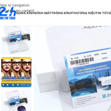
Skip to navigation
Skip to main content
GỌNG KÍNH
KÍNH MÁT
TRÒNG KÍNH
THƯƠNG HIỆU
TIN TỨC
G
SALE