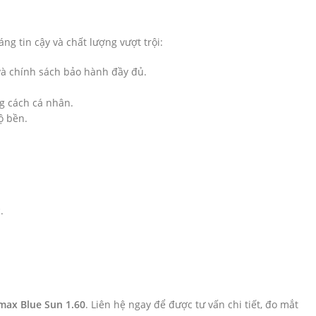
g tin cậy và chất lượng vượt trội:
và chính sách bảo hành đầy đủ.
g cách cá nhân.
ộ bền.
.
max Blue Sun 1.60
. Liên hệ ngay để được tư vấn chi tiết, đo mắt