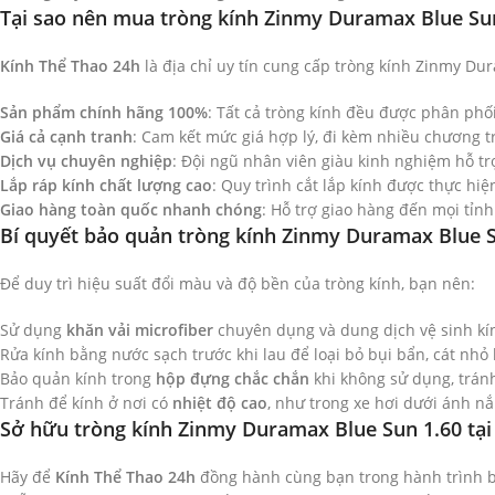
Tại sao nên mua tròng kính Zinmy Duramax Blue Sun
Kính Thể Thao 24h
là địa chỉ uy tín cung cấp tròng kính Zinmy Du
Sản phẩm chính hãng 100%
: Tất cả tròng kính đều được phân ph
Giá cả cạnh tranh
: Cam kết mức giá hợp lý, đi kèm nhiều chương 
Dịch vụ chuyên nghiệp
: Đội ngũ nhân viên giàu kinh nghiệm hỗ t
Lắp ráp kính chất lượng cao
: Quy trình cắt lắp kính được thực hi
Giao hàng toàn quốc nhanh chóng
: Hỗ trợ giao hàng đến mọi tỉn
Bí quyết bảo quản tròng kính Zinmy Duramax Blue S
Để duy trì hiệu suất đổi màu và độ bền của tròng kính, bạn nên:
Sử dụng
khăn vải microfiber
chuyên dụng và dung dịch vệ sinh kính
Rửa kính bằng nước sạch trước khi lau để loại bỏ bụi bẩn, cát nhỏ
Bảo quản kính trong
hộp đựng chắc chắn
khi không sử dụng, tránh
Tránh để kính ở nơi có
nhiệt độ cao
, như trong xe hơi dưới ánh nắ
Sở hữu tròng kính Zinmy Duramax Blue Sun 1.60 tại
Hãy để
Kính Thể Thao 24h
đồng hành cùng bạn trong hành trình b