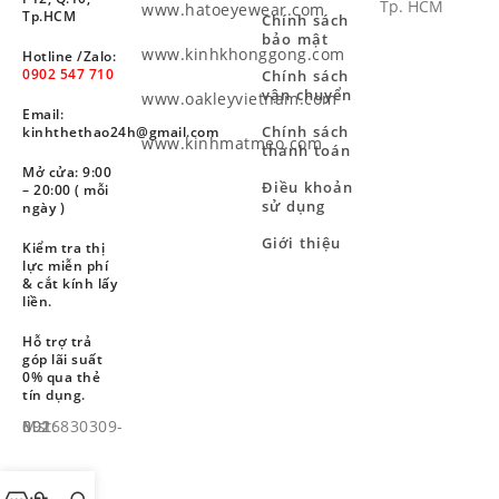
Tp. HCM
www.hatoeyewear.com
Tp.HCM
Chính sách
bảo mật
www.kinhkhonggong.com
Hotline /Zalo:
0902 547 710
Chính sách
vận chuyển
www.oakleyvietnam.com
Email:
Chính sách
kinhthethao24h@gmail.com
www.kinhmatmeo.com
thanh toán
Mở cửa: 9:00
Điều khoản
– 20:00 ( mỗi
sử dụng
ngày )
Giới thiệu
Kiểm tra thị
lực miễn phí
& cắt kính lấy
liền.
Hỗ trợ trả
góp lãi suất
0% qua thẻ
tín dụng.
Mst: 8926830309-001