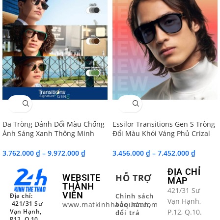
SALE
SALE
Đa Tròng Đánh Đổi Màu Chống
Essilor Transitions Gen S Tròng
Ánh Sáng Xanh Thông Minh
Đổi Màu Khói Váng Phủ Crizal
Essilor Essentials Active
Sapphire HR
Transitions Signature Gen 8
3.762.000
₫
–
9.972.000
₫
3.456.000
₫
–
7.452.000
₫
MaxAz Chính Hãng
ĐỊA CHỈ
HỖ TRỢ
WEBSITE
MAP
THÀNH
421/31 Sư
VIÊN
Địa chỉ:
Chính sách
Vạn Hạnh,
421/31 Sư
www.matkinhhanquoc.com
bảo hành,
Vạn Hạnh,
P.12, Q.10.
đổi trả
P12, Q.10,