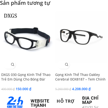
Sản phẩm tương tự
SALE
SALE
DXGS 030 Gọng Kính Thể Thao
Gọng Kính Thể Thao Oakley
Trẻ Em Dùng Cho Bóng Đá/
Cerebral 0OX8187 – Tem Chính
Bóng Rổ/ Bóng Chuyền
Hãng Luxottica
150.000
₫
4.208.000
₫
400.000
₫
5.260.000
₫
ĐỊA CHỈ
HỖ TRỢ
WEBSITE
MAP
THÀNH
421/31 Sư