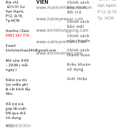
VIÊN
Địa chỉ:
Chính sách
Vạn Hạnh,
421/31 Sư
www.matkinhhanquoc.com
bảo hành,
Vạn Hạnh,
P.12, Q.10.
đổi trả
P12, Q.10,
Tp. HCM
www.hatoeyewear.com
Tp.HCM
Chính sách
bảo mật
www.kinhkhonggong.com
Hotline /Zalo:
0902 547 710
Chính sách
vận chuyển
www.oakleyvietnam.com
Email:
Chính sách
kinhthethao24h@gmail.com
www.kinhmatmeo.com
thanh toán
Mở cửa: 9:00
Điều khoản
– 20:00 ( mỗi
sử dụng
ngày )
Giới thiệu
Kiểm tra thị
lực miễn phí
& cắt kính lấy
liền.
Hỗ trợ trả
góp lãi suất
0% qua thẻ
tín dụng.
Mst: 8926830309-001