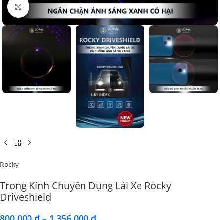
Click to enlarge
Rocky
Trong Kính Chuyên Dụng Lái Xe Rocky
Driveshield
800.000
₫
–
1.356.000
₫