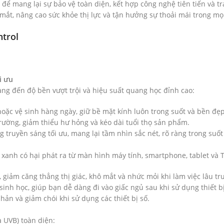
để mang lại sự bảo vệ toàn diện, kết hợp công nghệ tiên tiến và tr
 mắt, nâng cao sức khỏe thị lực và tận hưởng sự thoải mái trong m
ntrol
i ưu
g đến độ bền vượt trội và hiệu suất quang học đỉnh cao:
hoặc vệ sinh hàng ngày, giữ bề mặt kính luôn trong suốt và bền đẹp
trường, giảm thiểu hư hỏng và kéo dài tuổi thọ sản phẩm.
 truyền sáng tối ưu, mang lại tầm nhìn sắc nét, rõ ràng trong suốt
xanh có hại phát ra từ màn hình máy tính, smartphone, tablet và T
 giảm căng thẳng thị giác, khô mắt và nhức mỏi khi làm việc lâu t
inh học, giúp bạn dễ dàng đi vào giấc ngủ sau khi sử dụng thiết b
phản và giảm chói khi sử dụng các thiết bị số.
 UVB) toàn diện: