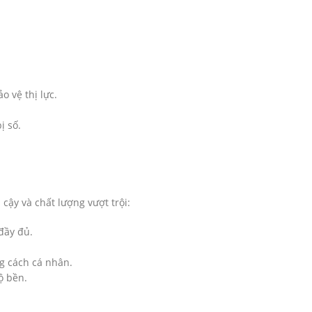
 vệ thị lực.
ị số.
cậy và chất lượng vượt trội:
đầy đủ.
g cách cá nhân.
ộ bền.