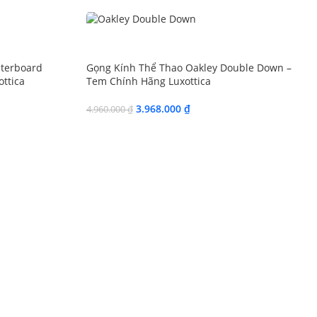
SALE
nterboard
Gọng Kính Thể Thao Oakley Double Down –
ttica
Tem Chính Hãng Luxottica
3.968.000
₫
4.960.000
₫