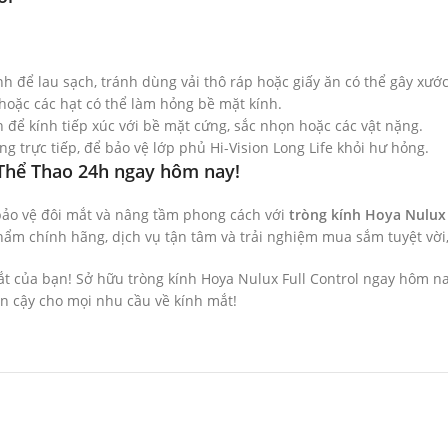
 để lau sạch, tránh dùng vải thô ráp hoặc giấy ăn có thể gây xước
 hoặc các hạt có thể làm hỏng bề mặt kính.
 để kính tiếp xúc với bề mặt cứng, sắc nhọn hoặc các vật nặng.
ng trực tiếp, để bảo vệ lớp phủ Hi-Vision Long Life khỏi hư hỏng.
 Thể Thao 24h ngay hôm nay!
ảo vệ đôi mắt và nâng tầm phong cách với
tròng kính Hoya Nulux 
m chính hãng, dịch vụ tận tâm và trải nghiệm mua sắm tuyệt vời, c
ắt của bạn! Sở hữu tròng kính Hoya Nulux Full Control ngay hôm 
n cậy cho mọi nhu cầu về kính mắt!