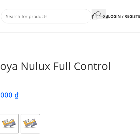
0
₫
LOGIN / REGIST
oya Nulux Full Control
.000
₫