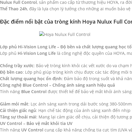
Nulux Full Control
, sản phẩm cao cấp từ thương hiệu HOYA, ra đời 
Thể Thao 24h
, đây là lựa chọn lý tưởng cho những ai muốn bảo vệ
Đặc điểm nổi bật của tròng kính Hoya Nulux Full Co
Lớp phủ Hi-Vision Long Life – Độ bền và chất lượng quang học tố
Lớp phủ
Hi-Vision Long Life
là công nghệ độc quyền của HOYA, man
Chống trầy xước
: Bảo vệ tròng kính khỏi các vết xước do va chạm 
Độ bền cao
: Lớp phủ giúp tròng kính chịu được các tác động môi 
Chất lượng quang học ổn định
: Đảm bảo độ trong suốt và khả năng
Công nghệ Blue Control – Chống ánh sáng xanh hiệu quả
Tính năng
Blue Control
được thiết kế để bảo vệ mắt khỏi ánh sáng 
Giảm mỏi mắt
: Lọc ánh sáng xanh trong dải bước sóng 380-500nm,
Cải thiện giấc ngủ
: Hạn chế tác động của ánh sáng xanh đến nhịp s
Tăng sự thoải mái
: Mang lại cảm giác dễ chịu, cải thiện độ tương 
UV Control – Bảo vệ mắt khỏi tia UV
Tính năng
UV Control
cung cấp khả năng chống tia cực tím (UVA và