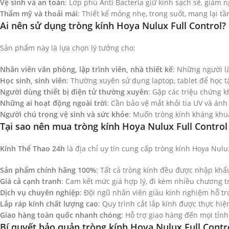
Vệ sinh và an toàn
: Lớp phủ Anti Bacteria giữ kính sạch sẽ, giảm n
Thẩm mỹ và thoải mái
: Thiết kế mỏng nhẹ, trong suốt, mang lại t
Ai nên sử dụng tròng kính Hoya Nulux Full Control?
Sản phẩm này là lựa chọn lý tưởng cho:
Nhân viên văn phòng, lập trình viên, nhà thiết kế
: Những người l
Học sinh, sinh viên
: Thường xuyên sử dụng laptop, tablet để học tậ
Người dùng thiết bị điện tử thường xuyên
: Gặp các triệu chứng k
Những ai hoạt động ngoài trời
: Cần bảo vệ mắt khỏi tia UV và ánh
Người chú trọng vệ sinh và sức khỏe
: Muốn tròng kính kháng khuẩ
Tại sao nên mua tròng kính Hoya Nulux Full Control
Kính Thể Thao 24h
là địa chỉ uy tín cung cấp tròng kính Hoya Nulu
Sản phẩm chính hãng 100%
: Tất cả tròng kính đều được nhập khẩ
Giá cả cạnh tranh
: Cam kết mức giá hợp lý, đi kèm nhiều chương 
Dịch vụ chuyên nghiệp
: Đội ngũ nhân viên giàu kinh nghiệm hỗ t
Lắp ráp kính chất lượng cao
: Quy trình cắt lắp kính được thực hi
Giao hàng toàn quốc nhanh chóng
: Hỗ trợ giao hàng đến mọi tỉn
Bí quyết bảo quản tròng kính Hoya Nulux Full Contr