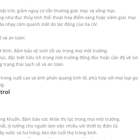
 mặt trời, giảm nguy cơ tổn thương giác mạc và võng mạc.
 như đục thủy tinh thể, thoái hóa điểm vàng hoặc viêm giác mạc do
da nhạy cảm quanh mắt do tác động của tia UV.
ẽ và an toàn:
t kính, đảm bảo vệ sinh tối ưu trong mọi môi trường.
xúc, đặc biệt hữu ích trong môi trường đông đúc hoặc cần độ vệ sin
g trạng thái sạch sẽ và an toàn.
 trong suốt cao và ánh phản quang tinh tế, phù hợp với mọi loại gọ
ng.
trol
áng khuẩn, đảm bảo sức khỏe thị lực trong mọi môi trường.
t, lý tưởng cho người làm việc nhiều với thiết bị điện tử.
ầy xước và hư hỏng, kéo dài tuổi thọ tròng kính.