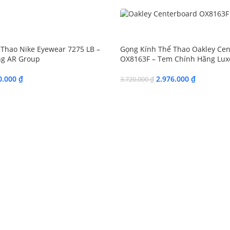
SALE
Thao Nike Eyewear 7275 LB –
Gọng Kính Thể Thao Oakley Ce
g AR Group
OX8163F – Tem Chính Hãng Luxo
0.000
₫
2.976.000
₫
3.720.000
₫