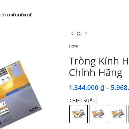
IỚI THIỆU
LIÊN HỆ
Hoya
Tròng Kính H
Chính Hãng
1.344.000
₫
–
5.968
CHIẾT SUẤT