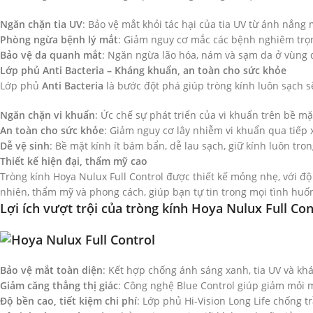
Ngăn chặn tia UV
: Bảo vệ mắt khỏi tác hại của tia UV từ ánh nắng
Phòng ngừa bệnh lý mắt
: Giảm nguy cơ mắc các bệnh nghiêm trọng
Bảo vệ da quanh mắt
: Ngăn ngừa lão hóa, nám và sạm da ở vùng 
Lớp phủ Anti Bacteria – Kháng khuẩn, an toàn cho sức khỏe
Lớp phủ
Anti Bacteria
là bước đột phá giúp tròng kính luôn sạch s
Ngăn chặn vi khuẩn
: Ức chế sự phát triển của vi khuẩn trên bề mặ
An toàn cho sức khỏe
: Giảm nguy cơ lây nhiễm vi khuẩn qua tiếp 
Dễ vệ sinh
: Bề mặt kính ít bám bẩn, dễ lau sạch, giữ kính luôn tron
Thiết kế hiện đại, thẩm mỹ cao
Tròng kính Hoya Nulux Full Control được thiết kế mỏng nhẹ, với độ
nhiên, thẩm mỹ và phong cách, giúp bạn tự tin trong mọi tình huố
Lợi ích vượt trội của tròng kính Hoya Nulux Full Con
Bảo vệ mắt toàn diện
: Kết hợp chống ánh sáng xanh, tia UV và kh
Giảm căng thẳng thị giác
: Công nghệ Blue Control giúp giảm mỏi mắ
Độ bền cao, tiết kiệm chi phí
: Lớp phủ Hi-Vision Long Life chống tr