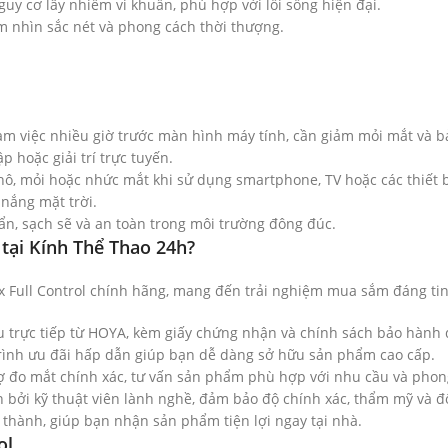
guy cơ lây nhiễm vi khuẩn, phù hợp với lối sống hiện đại.
ầm nhìn sắc nét và phong cách thời thượng.
àm việc nhiều giờ trước màn hình máy tính, cần giảm mỏi mắt và bảo
p hoặc giải trí trực tuyến.
hô, mỏi hoặc nhức mắt khi sử dụng smartphone, TV hoặc các thiết b
 nắng mặt trời.
n, sạch sẽ và an toàn trong môi trường đông đúc.
 tại Kính Thể Thao 24h?
x Full Control chính hãng, mang đến trải nghiệm mua sắm đáng tin 
u trực tiếp từ HOYA, kèm giấy chứng nhận và chính sách bảo hành 
trình ưu đãi hấp dẫn giúp bạn dễ dàng sở hữu sản phẩm cao cấp.
rợ đo mắt chính xác, tư vấn sản phẩm phù hợp với nhu cầu và phon
ện bởi kỹ thuật viên lành nghề, đảm bảo độ chính xác, thẩm mỹ và đ
h thành, giúp bạn nhận sản phẩm tiện lợi ngay tại nhà.
ol