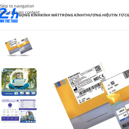
Skip to navigation
Skip to main content
GỌNG KÍNH
KÍNH MÁT
TRÒNG KÍNH
THƯƠNG HIỆU
TIN TỨC
G
SALE