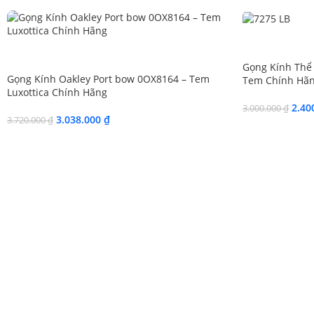
SALE
SALE
Gọng Kính Thể 
Gọng Kính Oakley Port bow 0OX8164 – Tem
Tem Chính Hãn
Luxottica Chính Hãng
2.40
3.000.000
₫
3.038.000
₫
3.720.000
₫