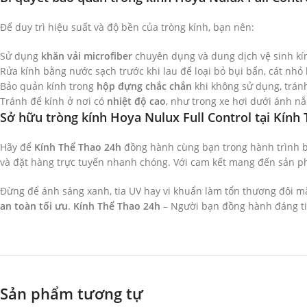
Để duy trì hiệu suất và độ bền của tròng kính, bạn nên:
Sử dụng
khăn vải microfiber
chuyên dụng và dung dịch vệ sinh kính
Rửa kính bằng nước sạch trước khi lau để loại bỏ bụi bẩn, cát nhỏ
Bảo quản kính trong
hộp đựng chắc chắn
khi không sử dụng, tránh
Tránh để kính ở nơi có
nhiệt độ cao
, như trong xe hơi dưới ánh nắ
Sở hữu tròng kính Hoya Nulux Full Control tại Kính
Hãy để
Kính Thể Thao 24h
đồng hành cùng bạn trong hành trình b
và đặt hàng trực tuyến nhanh chóng. Với cam kết mang đến sản phẩ
Đừng để ánh sáng xanh, tia UV hay vi khuẩn làm tổn thương đôi m
an toàn tối ưu
.
Kính Thể Thao 24h
– Người bạn đồng hành đáng ti
Sản phẩm tương tự