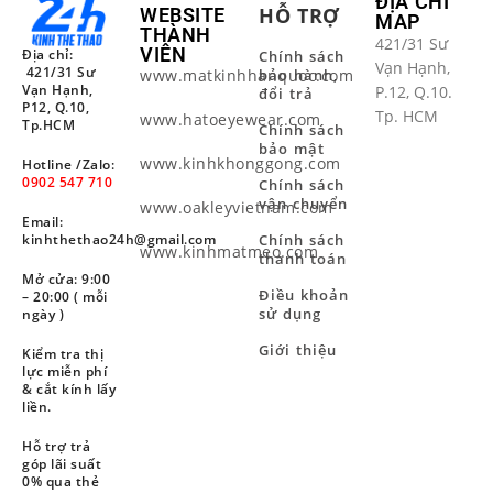
ĐỊA CHỈ
HỖ TRỢ
WEBSITE
MAP
THÀNH
421/31 Sư
VIÊN
Địa chỉ:
Chính sách
Vạn Hạnh,
421/31 Sư
www.matkinhhanquoc.com
bảo hành,
Vạn Hạnh,
P.12, Q.10.
đổi trả
P12, Q.10,
Tp. HCM
www.hatoeyewear.com
Tp.HCM
Chính sách
bảo mật
www.kinhkhonggong.com
Hotline /Zalo:
0902 547 710
Chính sách
vận chuyển
www.oakleyvietnam.com
Email:
Chính sách
kinhthethao24h@gmail.com
www.kinhmatmeo.com
thanh toán
Mở cửa: 9:00
Điều khoản
– 20:00 ( mỗi
sử dụng
ngày )
Giới thiệu
Kiểm tra thị
lực miễn phí
& cắt kính lấy
liền.
Hỗ trợ trả
góp lãi suất
0% qua thẻ